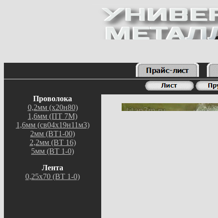
Проволока
0,2мм (х20н80)
1,6мм (ПТ 7М)
1,6мм (св04х19н11м3)
2мм (ВТ1-00)
2,2мм (ВТ 16)
5мм (ВТ 1-0)
Лента
0,25х70 (ВТ 1-0)