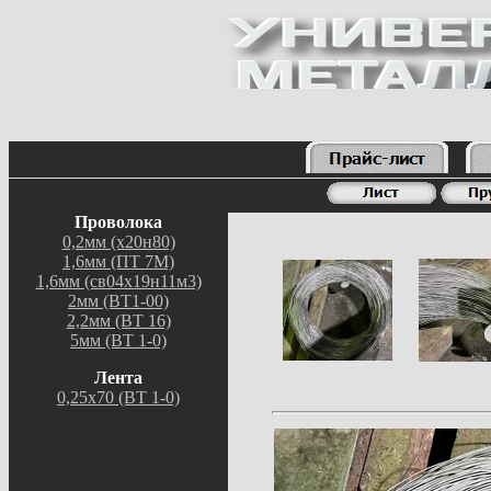
Проволока
0,2мм (х20н80)
1,6мм (ПТ 7М)
1,6мм (св04х19н11м3)
2мм (ВТ1-00)
2,2мм (ВТ 16)
5мм (ВТ 1-0)
Лента
0,25х70 (ВТ 1-0)