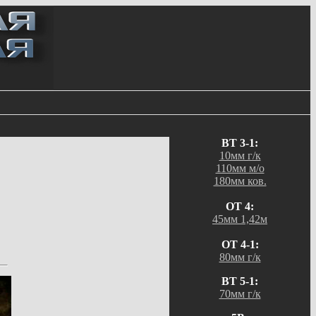
ВТ 3-1:
10мм г/к
110мм м/о
180мм ков.
ОТ 4:
45мм 1,42м
ОТ 4-1:
80мм г/к
ВТ 5-1:
70мм г/к