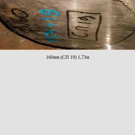
160мм (СП 19) 1,73м